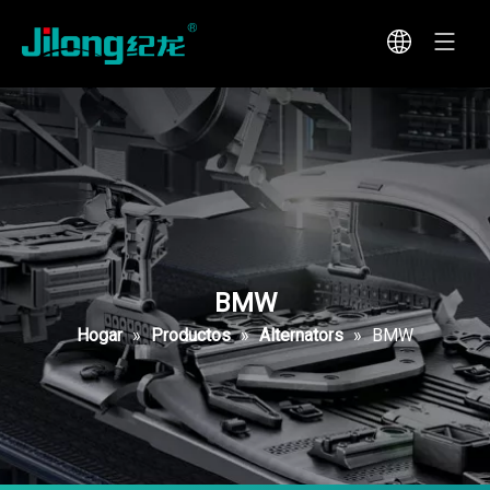
BMW
Hogar
»
Productos
»
Alternators
»
BMW